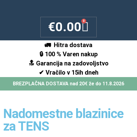
0
€
0.00
🚛 Hitra dostava
🔒 100 % Varen nakup
🔝 Garancija na zadovoljstvo
✔ Vračilo v 15ih dneh
BREZPLAČNA DOSTAVA nad 20€ že do 11.8.2026
Nadomestne blazinice
za TENS