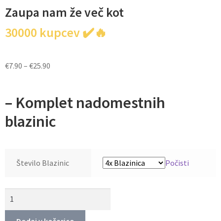
Zaupa nam že več kot
30000 kupcev ✔️🔥
€
7.90
–
€
25.90
– Komplet nadomestnih
blazinic
Število Blazinic
Počisti