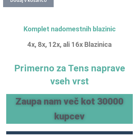
Dodaj v košarico
Komplet nadomestnih blazinic
4x, 8x, 12x, ali 16x Blazinica
Primerno za Tens naprave
vseh vrst
Zaupa nam več kot 30000
kupcev