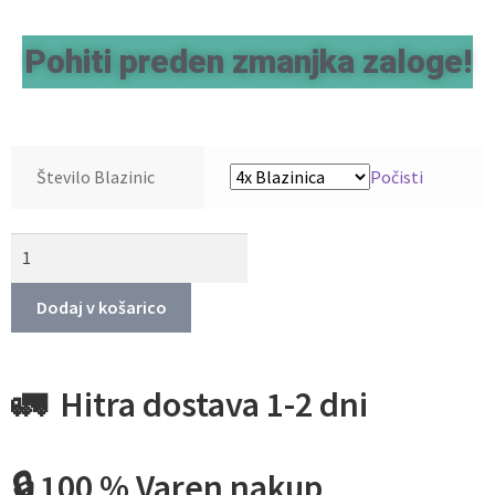
Pohiti preden zmanjka zaloge!
Število Blazinic
Počisti
Dodaj v košarico
🚛 Hitra dostava 1-2 dni
🔒 100 % Varen nakup