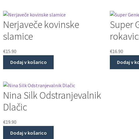
Nerjaveče kovinske
Super G
slamice
rokavic
€
15.90
€
16.90
Dodaj v košarico
Dodaj v k
Nina Silk Odstranjevalnik
Dlačic
€
19.90
Dodaj v košarico