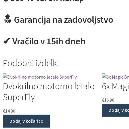
🔝 Garancija na zadovoljstvo
✔ Vračilo v 15ih dneh
Podobni izdelki
Dvokrilno motorno letalo
6x Magi
SuperFly
€
16.90
Dodaj v k
€
14.90
Dodaj v košarico