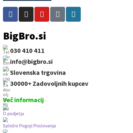
BigBro.si
030 410 411
info@bigbro.si
Slovenska trgovina
30000+ Zadovoljnih kupcev
Več informacij
O podjetju
Splošni Pogoji Poslovanja